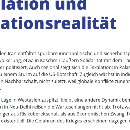
lation und
ationsrealität
en Iran entfaltet spürbare innenpolitische und sicherheitsp
ölkerung, etwa in Kaschmir, äußern Solidarität mit dem i
 politisiert. Auch regional zeigt sich die Eskalation: In Pa
u einem Sturm auf die US-Botschaft. Zugleich wächst in Indie
 Nachbarschaft, nicht zuletzt, weil globale Konflikte zune
.
 Lage in Westasien zuspitzt, bleibt eine andere Dynamik be
en in Neu-Delhi reißen die Warteschlangen nicht ab. Trotz w
niger aus Risikobereitschaft als aus ökonomischen Zwang. F
xistentiell. Die Gefahren des Krieges erscheinen dagegen o