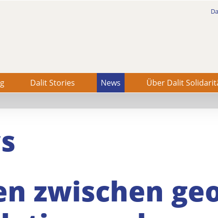
Da
ng
Dalit Stories
News
Über Dalit Solidarit
s
en zwischen geo